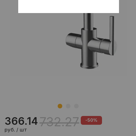
732.27
366.14
-50%
руб. / шт