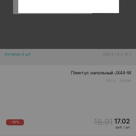
Остаток 0 шт
240 х 1.2 х 10.7
Плинтус напольный JX44-W
Intco
Китай
18.91
17.02
-10%
руб. / шт