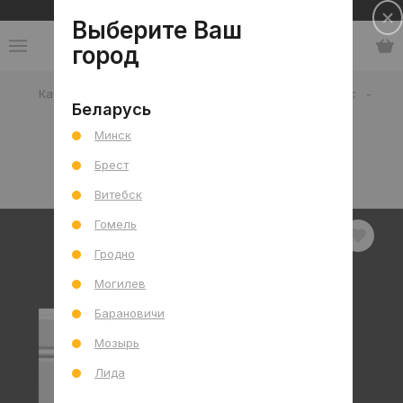
Сеть салонов плитки и сантехники
Выберите Ваш
город
Каталог
-
Мебель, декор и аксессуары
-
Плинтус
-
Беларусь
Под покраску
Минск
Плинтус под покраску
Брест
В интерьере
Товар отдельно
Витебск
Гомель
Гродно
Могилев
Барановичи
Мозырь
Лида