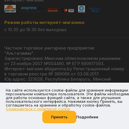
Режим работы интернет-магазина:
с 10.30 до 19.30 без выходных
Частное торговое унитарное предприятие
"Альтагамма".
Зарегистрировано Минским облисполкомом решением
от 23 ноября 2007 №004490. № ЕГР 690617593.
Интернет-магазин altagamma.by Регистрационный номер
в торговом реестре № 389066 от 03.08.2017.
Юр.адрес: 223028, Республика Беларусь, Минский
район, г.п. Ждановичи, ул. Линейная, 4/1.
© 2026
На сайте используются cookie-файлы для хранения информации
персональном компьютере пользователя. Эти файлы необходим
для работы основных функций сайта, а также для улучшения
пользовательского интерфейса. Нажимая кнопку Принять, вы
соглашаетесь на хранение и обработку cookie-файлов.
Ознакомиться с политикой cookie
Разработка —
Giperlink.by
Принять
Подробнее
Позвоните нам