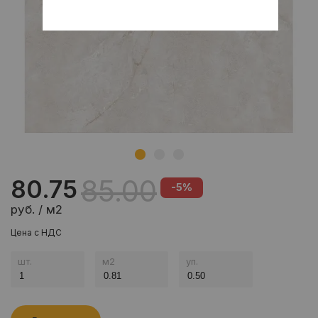
85.00
80.75
-5%
руб. / м2
Цена с НДС
шт.
м
2
уп.