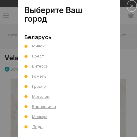
Сеть салонов плитки и сантехники
Выберите Ваш
город
Каталог
-
Плитка
-
Гостиная
-
Пол
-
Керамогранит
-
Беларусь
Velamo Beige Mat 90x90 R
Минск
Брест
Velamo Beige Mat 90x90 R
Витебск
Остаток 5.67 м2
Артикул: 0000028925
Сравнить
Гомель
Гродно
Могилев
Барановичи
Мозырь
Лида