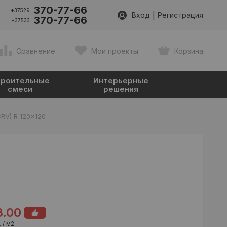
370-77-66
+37529
|
Вход
Регистрация
370-77-66
+37533
Сравнение
Мои проекты
Корзина
роительные
Интерьерные
смеси
решения
CRV) R 120x120
8.00
 / м2