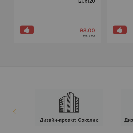
120х120
98.00
руб. / м2