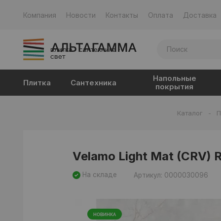
Компания
Новости
Контакты
Оплата
Доставка
плитка · сантехника ·
свет
Напольные
Плитка
Сантехника
покрытия
Каталог
-
П
Velamo Light Mat (CRV) 
На складе
Артикул: 0000030096
НОВИНКА