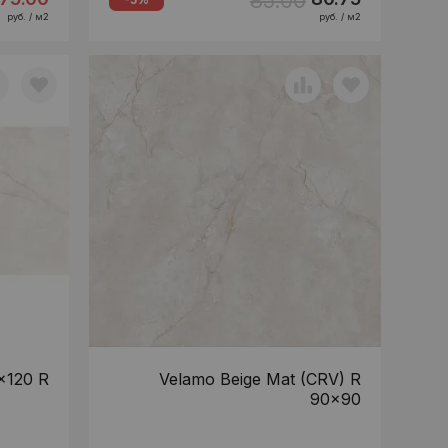
85.00
руб. / м2
руб. / м2
x120 R
Velamo Beige Mat (CRV) R
90x90