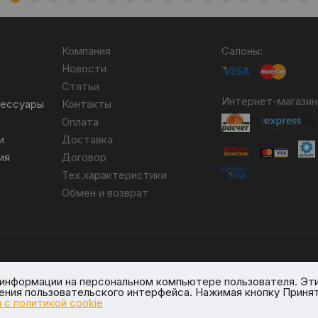
Компания
Салоны:
Новости
я
Статьи
Интернет-магазин
сессуары
Контакты
Оплата
и
Доставка
ия
Договор
Тех.характеристики
Обмен и возврат
бря 2007 №004490. № ЕГР 690617593.
я информации на персональном компьютере пользователя. Эт
вом реестре № 389066 от 03.08.2017.
шения пользовательского интерфейса. Нажимая кнопку Принят
овичи, ул. Линейная, 4/1.
 с политикой cookie