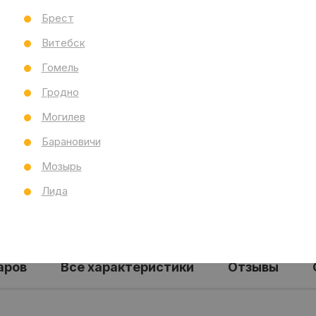
Раз
Брест
Тол
Бре
Витебск
Ст
Гомель
Все
Гродно
Могилев
Барановичи
Мозырь
Лида
аров
Все характеристики
Отзывы