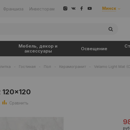
Минск
Франшиза
Инвесторам
Мебель, декор и
Ст
Освещение
аксессуары
литка
-
Гостиная
-
Пол
-
Керамогранит
-
Velamo Light Mat (
R 120x120
Сравнить
9
руб.