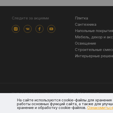
Следите за акциями
Плитка
Сантехника
Напольные покрыти
Мебель, декор и ак
Освещение
Строительные смес
Интерьерные решен
Частное торговое унитарное предприятие "Альтагамма".
Зарегистрировано Минским облисполкомом решением от 23 ноя
На сайте используются cookie-файлы для хранени
Интернет-магазин altagamma.by Регистрационный номер в торго
работы основных функций сайта, а также для улуч
Юр.адрес: 223028, Республика Беларусь, Минский район, г.п. Ждан
хранение и обработку cookie-файлов.
Ознакомиться
© 2026