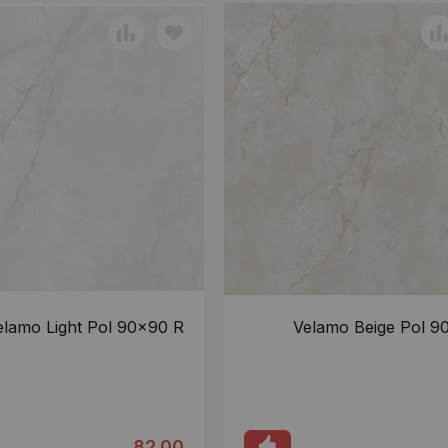
elamo Light Pol 90x90 R
Velamo Beige Pol 9
82.00