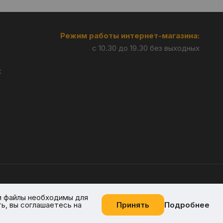
Режим работы интернет-магазина:
с 10.30 до 19.30 без выходных
:
Разработка —
Giperlink.by
и файлы необходимы для
ь, вы соглашаетесь на
Принять
Подробнее