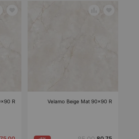
0x90 R
Velamo Beige Mat 90x90 R
75.00
80.75
-5%