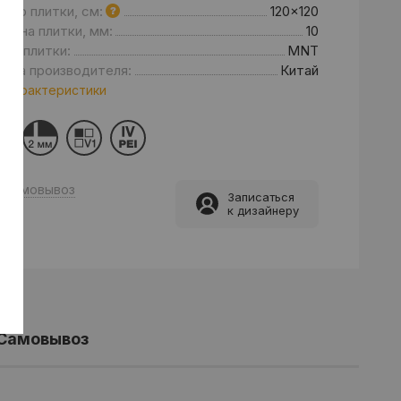
мер плитки, см:
120x120
щина плитки, мм:
10
нд плитки:
MNT
рана производителя:
Китай
 характеристики
Самовывоз
Записаться
к дизайнеру
Самовывоз