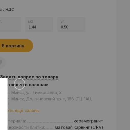
а с НДС
.
м
2
уп.
В корзину
Задать вопрос по товару
едставлен в салонах:
он: г. Минск, ул. Тимирязева, 3
он: г. Минск, Долгиновский тр-т, 188 (ТЦ "ALL
se”)
отреть ещё салоны
д материала:
керамогранит
 поверхности плитки:
матовая карвинг (CRV)