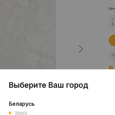
Цен
шт
Пр
Сал
Выберите Ваш город
Сал
Hou
См
Беларусь
Ви
Тип
Минск