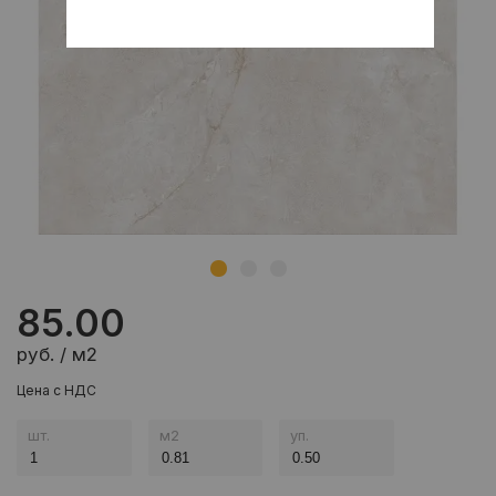
85.00
руб. / м2
Цена с НДС
шт.
м
2
уп.