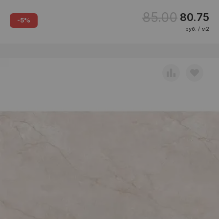
85.00
80.75
-5%
руб. / м2