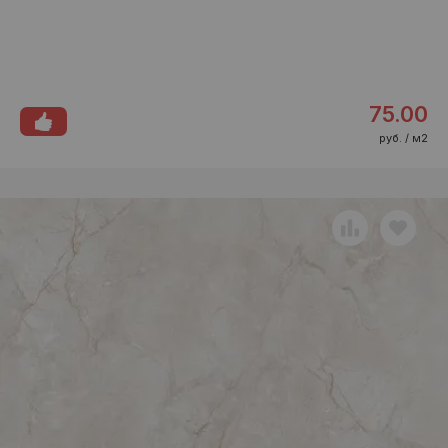
75.00
руб. / м2