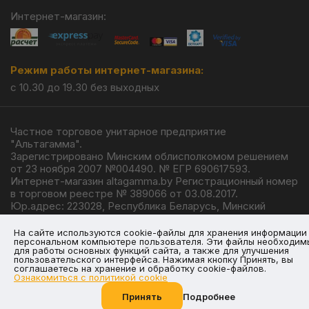
Интернет-магазин:
Режим работы интернет-магазина:
с 10.30 до 19.30 без выходных
Частное торговое унитарное предприятие
"Альтагамма".
Зарегистрировано Минским облисполкомом решением
от 23 ноября 2007 №004490. № ЕГР 690617593.
Интернет-магазин altagamma.by Регистрационный номер
в торговом реестре № 389066 от 03.08.2017.
Юр.адрес: 223028, Республика Беларусь, Минский
район, г.п. Ждановичи, ул. Линейная, 4/1.
© 2026
На сайте используются cookie-файлы для хранения информации
персональном компьютере пользователя. Эти файлы необходим
для работы основных функций сайта, а также для улучшения
пользовательского интерфейса. Нажимая кнопку Принять, вы
соглашаетесь на хранение и обработку cookie-файлов.
Ознакомиться с политикой cookie
Разработка —
Giperlink.by
Принять
Подробнее
Позвоните нам