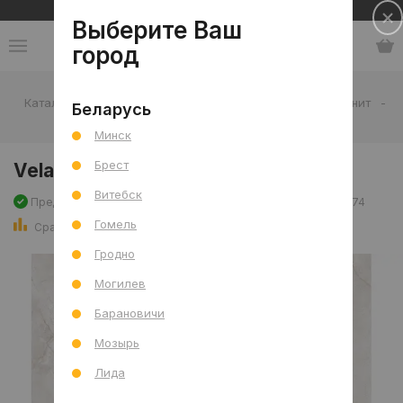
Сеть салонов плитки и сантехники
Выберите Ваш
город
Каталог
-
Плитка
-
Гостиная
-
Пол
-
Керамогранит
-
Беларусь
Velamo Beige Mat (CRV) R 90x90
Минск
Брест
Velamo Beige Mat (CRV) R 90x90
Витебск
Предзаказ, поступление: 30.08.2026
Артикул: 0000029474
Гомель
Сравнить
Гродно
Могилев
Барановичи
Мозырь
Лида