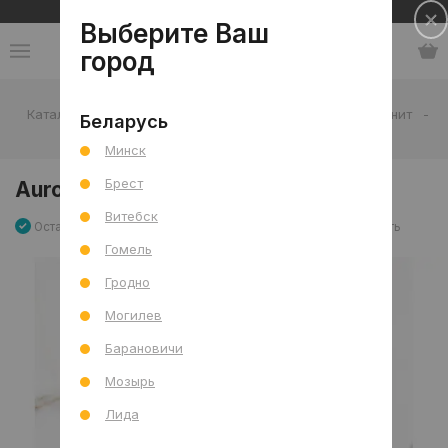
Сеть салонов плитки и сантехники
Выберите Ваш
город
Каталог
-
Плитка
-
Гостиная
-
Пол
-
Керамогранит
-
Беларусь
Aurora Statuario Pol (G) 80x80 R
Минск
Брест
Aurora Statuario Pol (G) 80x80 R
Витебск
Остаток 109.44 м2
Артикул: 0000026330
Сравнить
Гомель
Гродно
Могилев
Барановичи
Мозырь
Лида