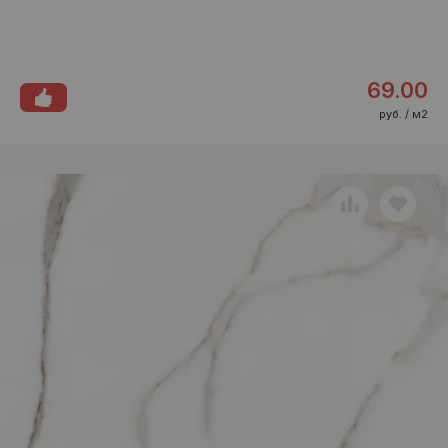
69.00
руб. / м2