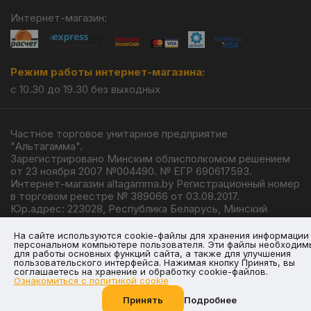
Интернет-магазин:
Режим работы интернет-магазина:
с 10.30 до 19.30 без выходных
Частное торговое унитарное предприятие
"Альтагамма".
Зарегистрировано Минским облисполкомом решением
от 23 ноября 2007 №004490. № ЕГР 690617593.
Интернет-магазин altagamma.by Регистрационный номер
в торговом реестре № 389066 от 03.08.2017.
Юр.адрес: 223028, Республика Беларусь, Минский
район, г.п. Ждановичи, ул. Линейная, 4/1.
© 2026
На сайте используются cookie-файлы для хранения информации
персональном компьютере пользователя. Эти файлы необходим
для работы основных функций сайта, а также для улучшения
пользовательского интерфейса. Нажимая кнопку Принять, вы
соглашаетесь на хранение и обработку cookie-файлов.
Ознакомиться с политикой cookie
Разработка —
Giperlink.by
Принять
Подробнее