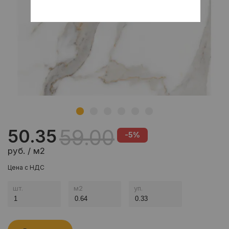
59.00
50.35
-5%
руб. / м2
Цена с НДС
шт.
м
2
уп.