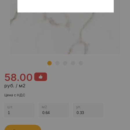
58.00
руб. / м2
Цена с НДС
шт.
м
2
уп.