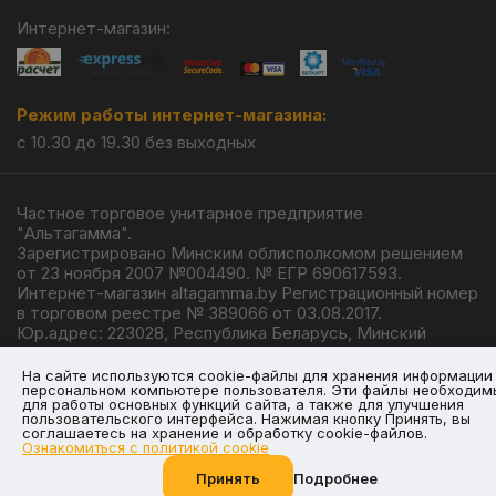
Интернет-магазин:
Режим работы интернет-магазина:
с 10.30 до 19.30 без выходных
Частное торговое унитарное предприятие
"Альтагамма".
Зарегистрировано Минским облисполкомом решением
от 23 ноября 2007 №004490. № ЕГР 690617593.
Интернет-магазин altagamma.by Регистрационный номер
в торговом реестре № 389066 от 03.08.2017.
Юр.адрес: 223028, Республика Беларусь, Минский
район, г.п. Ждановичи, ул. Линейная, 4/1.
© 2026
На сайте используются cookie-файлы для хранения информации
персональном компьютере пользователя. Эти файлы необходим
для работы основных функций сайта, а также для улучшения
пользовательского интерфейса. Нажимая кнопку Принять, вы
соглашаетесь на хранение и обработку cookie-файлов.
Ознакомиться с политикой cookie
Разработка —
Giperlink.by
Принять
Подробнее