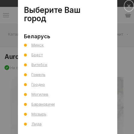
Сеть салонов плитки и сантехники
Выберите Ваш
город
Каталог
-
Плитка
-
Гостиная
-
Пол
-
Керамогранит
-
Беларусь
Aurora Statuario S.Mat 80x80 R
Минск
Брест
Aurora Statuario S.Mat 80x80 R
Витебск
На складе
Артикул: 0000026329
Сравнить
Гомель
Гродно
Могилев
Барановичи
Мозырь
Лида