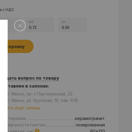
а с НДС
.
м
2
уп.
В корзину
Задать вопрос по товару
едставлен в салонах:
он: г. Минск, пр-т Партизанский, 23
он: г. Минск, ул. Уручская, 19, пав. 101Б
отреть ещё салоны
д материала:
керамогранит
 поверхности плитки:
полированная
мер плитки, см:
60x120