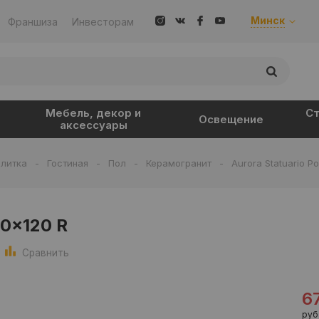
Минск
Франшиза
Инвесторам
Мебель, декор и
Ст
Освещение
аксессуары
литка
-
Гостиная
-
Пол
-
Керамогранит
-
Aurora Statuario Po
60x120 R
Сравнить
6
руб.