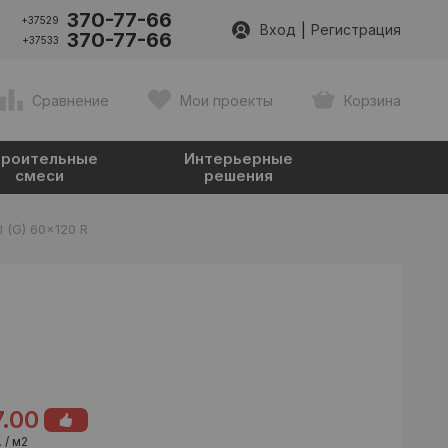
370-77-66
+37529
|
Вход
Регистрация
370-77-66
+37533
Сравнение
Мои проекты
Корзина
роительные
Интерьерные
смеси
решения
l (G) 60x120 R
7.00
 / м2