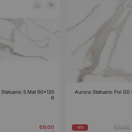
 Statuario S.Mat 60x120
Aurora Statuario Pol (G)
R
59.00
69.00
-5%