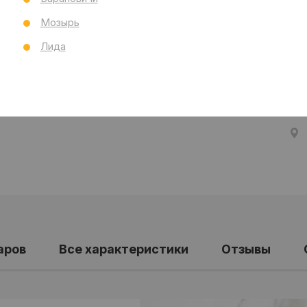
Тол
Мозырь
Бре
Ст
Лида
Все
аров
Все характеристики
Отзывы