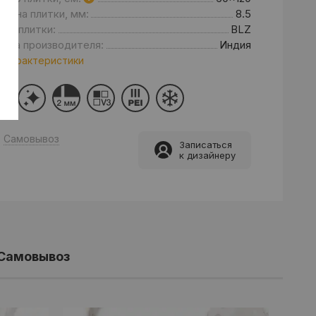
щина плитки, мм:
8.5
нд плитки:
BLZ
рана производителя:
Индия
 характеристики
Самовывоз
Записаться
к дизайнеру
Самовывоз