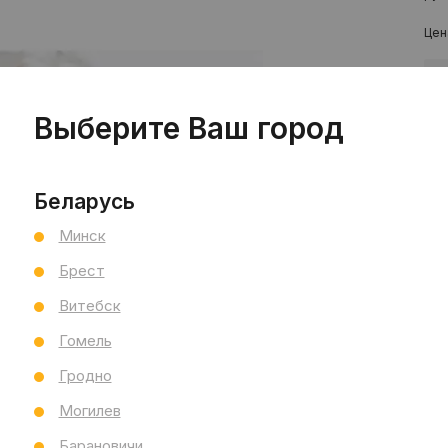
Цен
шт
Выберите Ваш город
Беларусь
Минск
Брест
Пр
Витебск
Сал
Гомель
Сал
См
Гродно
Ви
Могилев
Тип
Раз
Барановичи