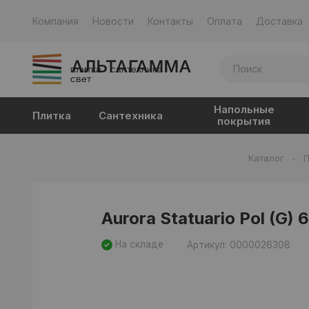
Компания
Новости
Контакты
Оплата
Доставка
плитка · сантехника ·
свет
Напольные
Плитка
Сантехника
покрытия
Каталог
-
П
Aurora Statuario Pol (G) 
На складе
Артикул: 0000026308