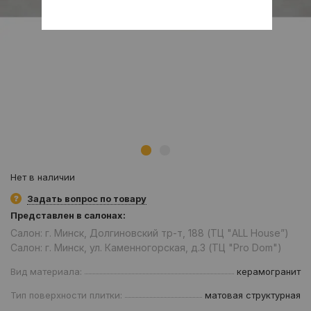
Нет в наличии
Задать вопрос по товару
Представлен в салонах:
Салон: г. Минск, Долгиновский тр-т, 188 (ТЦ "ALL House”)
Салон: г. Минск, ул. Каменногорская, д.3 (ТЦ "Pro Dom")
Вид материала:
керамогранит
Тип поверхности плитки:
матовая структурная