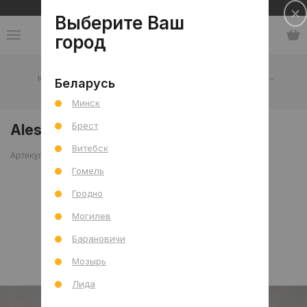
Сеть салонов плитки и сантехники
Выберите Ваш
город
Каталог
-
Плитка
-
Отделка дома
-
Ступени
-
Беларусь
Керамогранит
-
Ales 16 Grey Riser 15x120
Минск
Брест
Ales 16 Grey Riser 15x120
Витебск
Артикул: 0000014703
Сравнить
Гомель
Гродно
Могилев
Барановичи
Мозырь
Лида