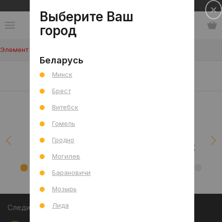
Сеть салонов плитки и сантехники
Выберите Ваш
город
Элемент не найден!
Беларусь
Наши клиенты/проекты
Минск
Брест
Витебск
Гомель
Гродно
Могилев
Барановичи
Мозырь
Лида
Следите за акциями