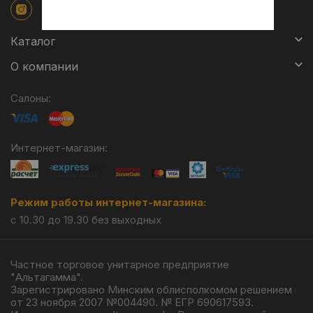
Каталог
О компании
Салоны:
Интернет-магазин:
Режим работы интернет-магазина:
с 10.30 до 19.30 без выходных
Частное торговое унитарное предприятие
"Альтагамма".
Зарегистрировано Минским облисполкомом решением
от 23 ноября 2007 №004490. № ЕГР 690617593.