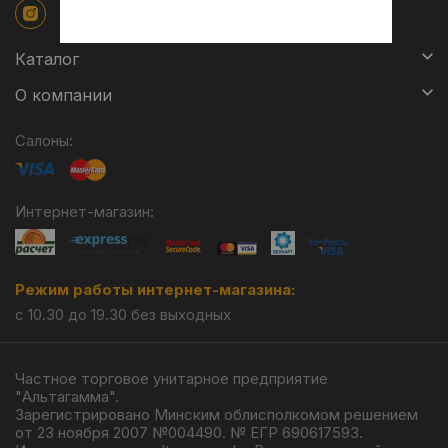
Каталог
О компании
Салоны:
Интернет-магазин:
Режим работы интернет-магазина:
с 10.30 до 19.30 без выходных
Частное торговое унитарное предприятие
"Альтагамма".
Зарегистрировано Минским облисполкомом решением
от 23 ноября 2007 №004490. № ЕГР 690617593.