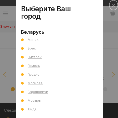
Сеть салонов плитки и сантехники
Выберите Ваш
город
Элемент не найден!
Беларусь
Наши клиенты/проекты
Минск
Брест
Витебск
Гомель
Гродно
Могилев
Барановичи
Мозырь
Лида
Следите за акциями