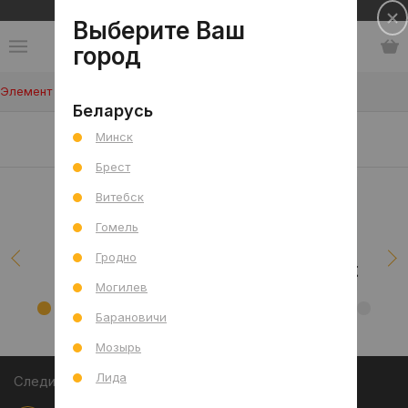
Сеть салонов плитки и сантехники
Выберите Ваш
город
Элемент не найден!
Беларусь
Наши клиенты/проекты
Минск
Брест
Витебск
Гомель
Гродно
Могилев
Барановичи
Мозырь
Лида
Следите за акциями