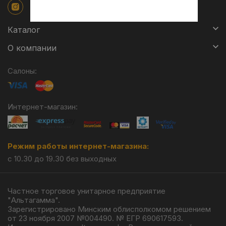
Каталог
О компании
Салоны:
Интернет-магазин:
Режим работы интернет-магазина:
с 10.30 до 19.30 без выходных
Частное торговое унитарное предприятие
"Альтагамма".
Зарегистрировано Минским облисполкомом решением
от 23 ноября 2007 №004490. № ЕГР 690617593.