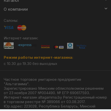
Каталог
О компании
Салоны:
Интернет-магазин:
Режим работы интернет-магазина:
с 10.30 до 19.30 без выходных
Частное торговое унитарное предприятие
"Альтагамма".
Зарегистрировано Минским облисполкомом решением
от 23 ноября 2007 №004490. № ЕГР 690617593.
Интернет-магазин altagamma.by Регистрационный номер
в торговом реестре № 389066 от 03.08.2017.
Юр.адрес: 223028, Республика Беларусь, Минский
район, г.п. Ждановичи, ул. Линейная, 4/1.