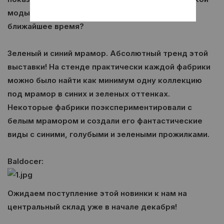
моды. Итак, что останется актуальным в
ближайшее время?
Зеленый и синий мрамор. Абсолютный тренд этой
выставки! На стенде практически каждой фабрики
можно было найти как минимум одну коллекцию
под мрамор в синих и зеленых оттенках.
Некоторые фабрики поэкспериментировали с
белым мрамором и создали его фантастические
виды с синими, голубыми и зелеными прожилками.
Baldocer:
Ожидаем поступление этой новинки к нам на
центральный склад уже в начале декабря!