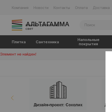
Компания
Новости
Контакты
Оплата
Доставка
плитка · сантехника ·
свет
Напольные
Плитка
Сантехника
покрытия
Элемент не найден!