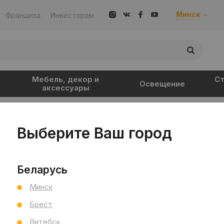
Минск
Франшиза
Инвесторам
Мебель, декор и
Ст
Освещение
аксессуары
Выберите Ваш город
Наши клиенты/проекты
Беларусь
Минск
Брест
Витебск