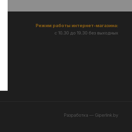
Режим работы интернет-магазина:
с 10.30 до 19.30 без выходных
:
Разработка —
Giperlink.by