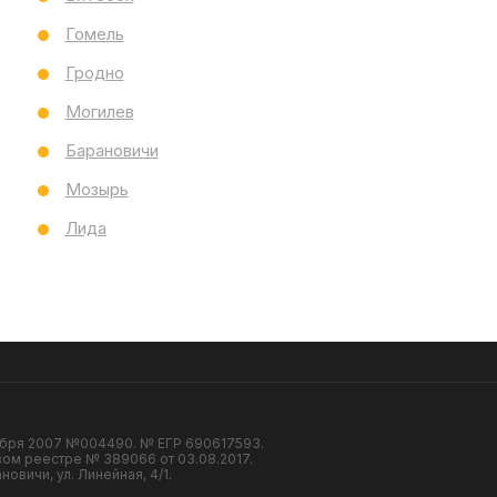
Гомель
Гродно
Компания
Салоны:
Могилев
Новости
Барановичи
я
Статьи
Интернет-магазин
сессуары
Контакты
Мозырь
Оплата
Лида
и
Доставка
ия
Договор
Тех.характеристики
Обмен и возврат
бря 2007 №004490. № ЕГР 690617593.
вом реестре № 389066 от 03.08.2017.
овичи, ул. Линейная, 4/1.