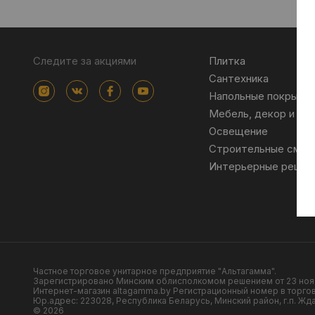
Следите за акциями
Плитка
Сантехника
Напольные покрыти
Мебель, декор и ак
Освещение
Строительные смес
Интерьерные решен
Частное торговое унитарное предприятие "Альтагамма".
Зарегистрировано Минским облисполкомом решением от 23 ноя
Интернет-магазин altagamma.by Регистрационный номер в торго
Юр.адрес: 223028, Республика Беларусь, Минский район, г.п. Ждан
© 2026