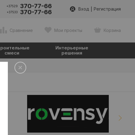
370-77-66
+37529
|
Вход
Регистрация
370-77-66
+37533
Сравнение
Мои проекты
Корзина
роительные
Интерьерные
смеси
решения