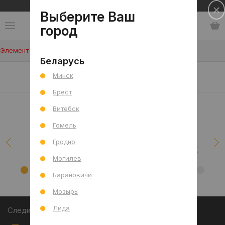
Сеть салонов плитки и сантехники
Выберите Ваш
город
Элемент не найден!
Беларусь
Наши клиенты/проекты
Минск
Брест
Витебск
Гомель
Гродно
Могилев
Барановичи
Мозырь
Лида
Следите за акциями