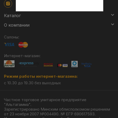
Каталог
О компании
Салоны:
Интернет-магазин:
Режим работы интернет-магазина:
с 10.30 до 19.30 без выходных
Частное торговое унитарное предприятие
"Альтагамма".
Зарегистрировано Минским облисполкомом решением
от 23 ноября 2007 №004490. № ЕГР 690617593.