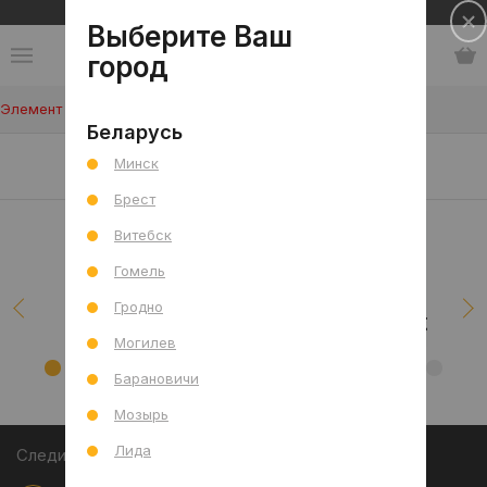
Сеть салонов плитки и сантехники
Выберите Ваш
город
Элемент не найден!
Беларусь
Наши клиенты/проекты
Минск
Брест
Витебск
Гомель
Гродно
Могилев
Барановичи
Мозырь
Лида
Следите за акциями