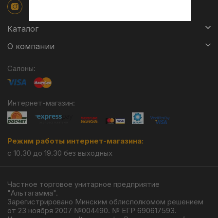
Каталог
О компании
Салоны:
Интернет-магазин:
Режим работы интернет-магазина:
с 10.30 до 19.30 без выходных
Частное торговое унитарное предприятие
"Альтагамма".
Зарегистрировано Минским облисполкомом решением
от 23 ноября 2007 №004490. № ЕГР 690617593.