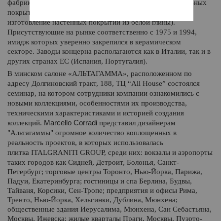
фабрики - Italgraniti (специализация: изготовление напольных
покрытий из керамогранита) и Impronta (специализация:
изготовление настенных покрытий из белой глины).
Присутствующие
на рынке соответственно с 1975 и 1994,
имидж которых уверенно закрепился в керамическом
секторе.
Заводы концерна располагаются как в Италии, так и в
других странах ЕС (Испания, Португалия).
В минском салоне «АЛЬТАГАММА», расположенном по
адресу Долгиновский тракт, 188, ТЦ “
All
House
” состоялся
семинар, на котором сотрудники компании ознакомились с
новыми коллекциями, особенностями их производства,
техническими характеристиками и историей создания
Marcello Corradi
коллекций
.
представил дизайнерам
"Альтагаммы" огромное количество воплощенных в
реальность проектов, в которых использовалась
плитка
ITALGRANITI GROUP, среди них: вокзалы и аэропорты
таких городов как Сидней, Детроит, Болонья, Санкт-
Петербург; торговые центры Торонто, Нью-Йорка,
Парижа,
Падуи,
Екатеринбурга; гостиницы и спа Берлина, Будвы,
Тайваня, Корсики, Сен-Тропе; предприятия и офисы Рима,
Тренто, Нью-Йорка, Хельсинки, Дублина, Мюнхена;
общественные здания Иерусалима, Мюнхена, Сан Себастьяна,
Москвы, Ижевска; жилые кварталы Праги, Москвы, Пуэрто-