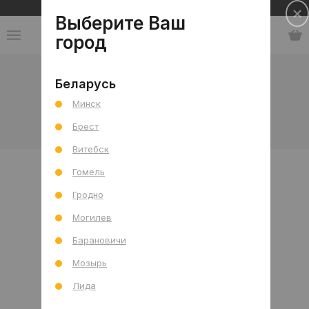
Сеть салонов плитки и сантехники
Выберите Ваш
город
Коллекции
-
Россия
-
Mapei
Беларусь
Минск
Mapei
Брест
Витебск
Гомель
Гродно
Могилев
Барановичи
Мозырь
Лида