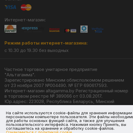
Интернет-магазин:
Режим работы интернет-магазина:
с 10.30 до 19.30 без выходных
Частное торговое унитарное предприятие
"Альтагамма".
Зарегистрировано Минским облисполкомом решением
от 23 ноября 2007 №004490. № ЕГР 690617593.
Интернет-магазин altagamma.by Регистрационный номер
в торговом реестре № 389066 от 03.08.2017.
Юр.адрес: 223028, Республика Беларусь, Минский
район, г.п. Ждановичи, ул. Линейная, 4/1.
© 2026
На сайте используются cookie-файлы для хранения информации
персональном компьютере пользователя. Эти файлы необходим
для работы основных функций сайта, а также для улучшения
пользовательского интерфейса. Нажимая кнопку Принять, вы
соглашаетесь на хранение и обработку cookie-файлов.
Ознакомиться с политикой cookie