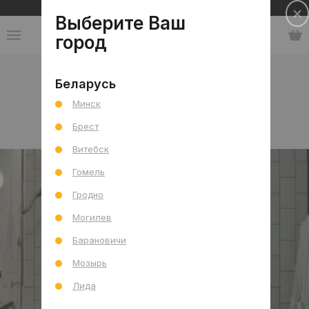
Сеть салонов плитки и сантехники
Выберите Ваш
город
Коллекции
-
Россия
-
1ACReal
Беларусь
Минск
1ACReal
Брест
Витебск
Гомель
Гродно
Могилев
Барановичи
Мозырь
Лида