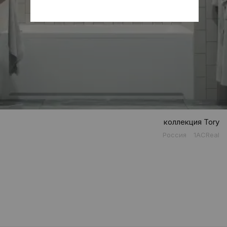
коллекция Tory
Россия
1ACReal