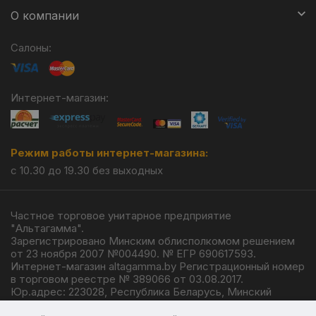
О компании
Салоны:
Интернет-магазин:
Режим работы интернет-магазина:
с 10.30 до 19.30 без выходных
Частное торговое унитарное предприятие
"Альтагамма".
Зарегистрировано Минским облисполкомом решением
от 23 ноября 2007 №004490. № ЕГР 690617593.
Интернет-магазин altagamma.by Регистрационный номер
в торговом реестре № 389066 от 03.08.2017.
Юр.адрес: 223028, Республика Беларусь, Минский
район, г.п. Ждановичи, ул. Линейная, 4/1.