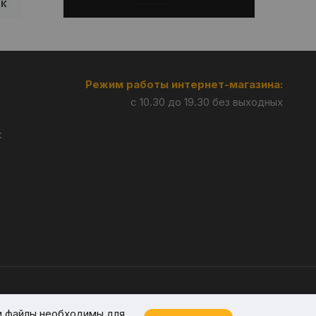
Режим работы интернет-магазина:
с 10.30 до 19.30 без выходных
:
Разработка —
Giperlink.by
и файлы необходимы для