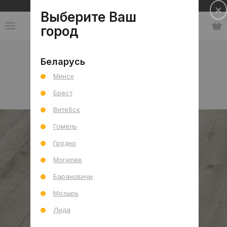
Сеть салонов плитки и сантехники
Выберите Ваш
город
Коллекции
-
Германия
Беларусь
Минск
Немецкая плитка
Брест
Витебск
Гомель
Гродно
Могилев
Барановичи
Мозырь
Лида