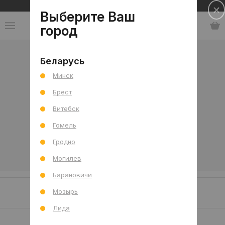
Сеть салонов плитки и сантехники
Выберите Ваш
город
Коллекции
-
Китай
-
Powell
Беларусь
Минск
Powell
Брест
Витебск
Гомель
Гродно
Могилев
Барановичи
Наши клиенты/проекты
Мозырь
Лида