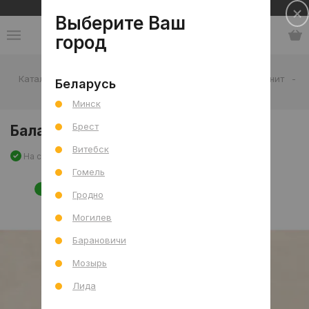
Сеть салонов плитки и сантехники
Выберите Ваш
город
Каталог
-
Плитка
-
Гостиная
-
Пол
-
Керамогранит
-
Беларусь
Баланс Кремовый мат. 60x120 R
Минск
Брест
Баланс Кремовый мат. 60x120 R
Витебск
На складе
Артикул: 0000031319
Сравнить
Гомель
НОВИНКА
Гродно
Могилев
Барановичи
Мозырь
Лида