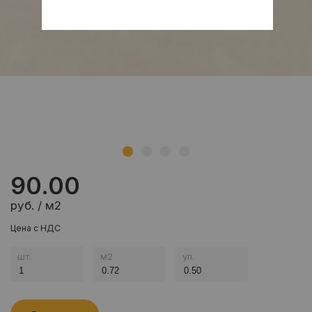
90.00
руб. / м2
Цена с НДС
шт.
м
2
уп.