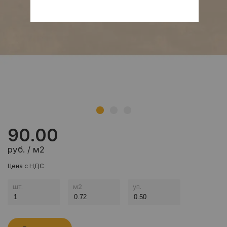
90.00
руб. / м2
Цена с НДС
шт.
м
2
уп.