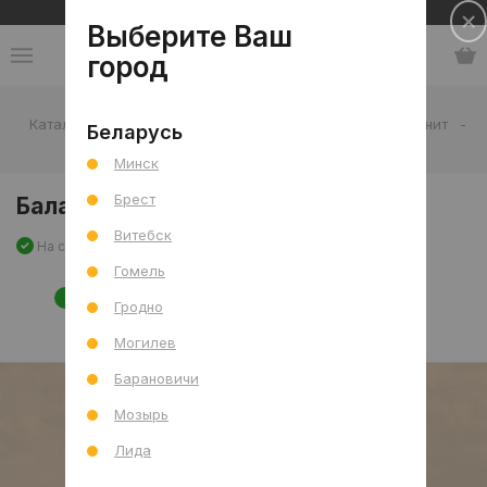
Сеть салонов плитки и сантехники
Выберите Ваш
город
Каталог
-
Плитка
-
Гостиная
-
Пол
-
Керамогранит
-
Беларусь
Баланс Латте мат. 60x120 R
Минск
Брест
Баланс Латте мат. 60x120 R
Витебск
На складе
Артикул: 0000031317
Сравнить
Гомель
НОВИНКА
Гродно
Могилев
Барановичи
Мозырь
Лида