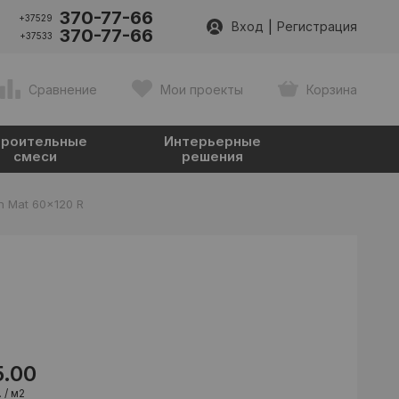
370-77-66
+37529
|
Вход
Регистрация
370-77-66
+37533
Сравнение
Мои проекты
Корзина
роительные
Интерьерные
смеси
решения
n Mat 60x120 R
5.00
 / м2