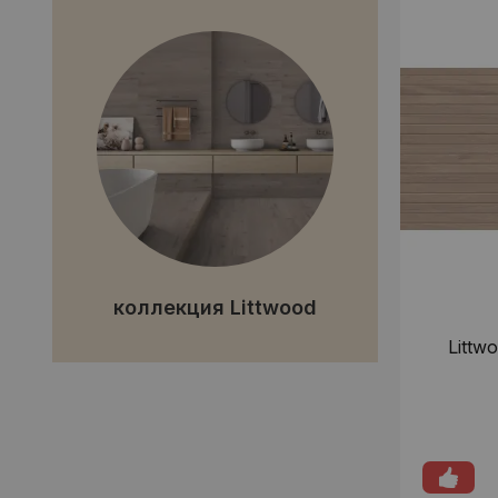
коллекция Littwood
Littw