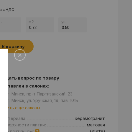
а с НДС
.
м
2
уп.
В корзину
Задать вопрос по товару
едставлен в салонах:
он: г. Минск, пр-т Партизанский, 23
он: г. Минск, ул. Уручская, 19, пав. 101Б
отреть ещё салоны
д материала:
керамогранит
 поверхности плитки:
матовая
мер плитки, см:
60x120