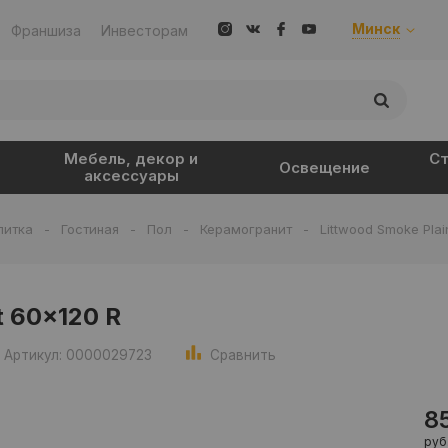
Минск
Франшиза
Инвесторам
Мебель, декор и
Ст
Освещение
аксессуары
литка
-
Гостиная
-
Пол
-
Керамогранит
-
Littwood Smoke Plai
t 60x120 R
Артикул: 0000029723
Сравнить
8
руб.