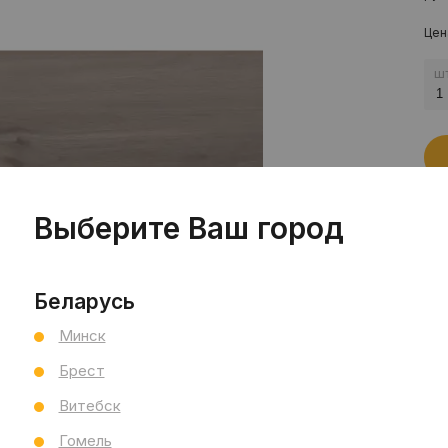
Цен
шт
Выберите Ваш город
Пр
Беларусь
Сал
Минск
Сал
См
Брест
Ви
Витебск
Тип
Гомель
Раз