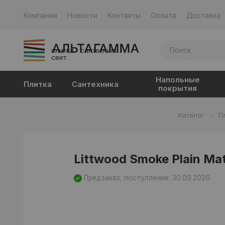
Компания
Новости
Контакты
Оплата
Доставка
плитка · сантехника ·
свет
Напольные
Плитка
Сантехника
покрытия
Каталог
-
П
Littwood Smoke Plain Ma
Предзаказ, поступление: 30.09.2026