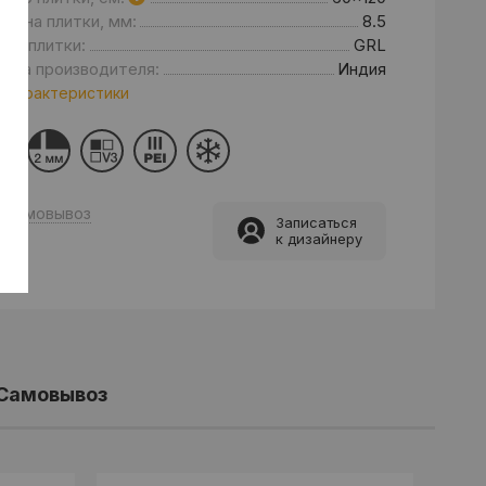
щина плитки, мм:
8.5
нд плитки:
GRL
рана производителя:
Индия
 характеристики
Самовывоз
Записаться
к дизайнеру
Самовывоз