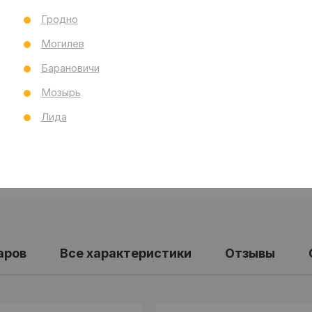
Тол
Гродно
Бре
Могилев
Ст
Все
Барановичи
Мозырь
Лида
аров
Все характеристики
Отзывы