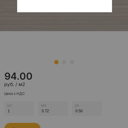
94.00
руб. / м2
Цена с НДС
шт.
м
2
уп.