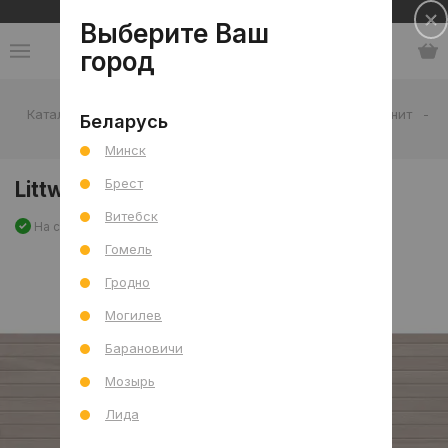
Сеть салонов плитки и сантехники
Выберите Ваш
город
Каталог
-
Плитка
-
Гостиная
-
Пол
-
Керамогранит
-
Беларусь
Littwood Dove Louvers Mat 60x120 R
Минск
Брест
Littwood Dove Louvers Mat 60x120 R
Витебск
На складе
Артикул: 0000029728
Сравнить
Гомель
Гродно
Могилев
Барановичи
Мозырь
Лида