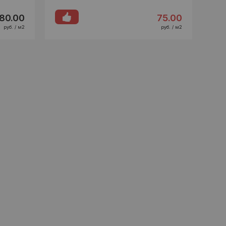
80.00
75.00
руб. / м2
руб. / м2