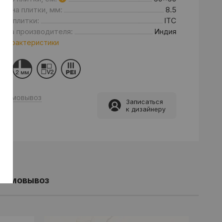
щина плитки, мм:
8.5
нд плитки:
ITC
рана производителя:
Индия
 характеристики
Самовывоз
Записаться
к дизайнеру
Самовывоз