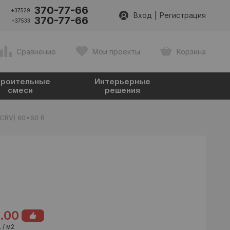
370-77-66
+37529
|
Вход
Регистрация
370-77-66
+37533
Сравнение
Мои проекты
Корзина
роительные
Интерьерные
смеси
решения
(CRV) 60x60 R
1.00
 / м2