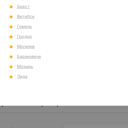
Тол
Брест
Бре
Витебск
Ст
Все
Гомель
Гродно
Могилев
Барановичи
Мозырь
Лида
аров
Все характеристики
Отзывы