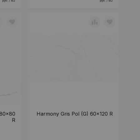
руб. / м2
руб. / м2
 80x80
Harmony Gris Pol (G) 60x120 R
R