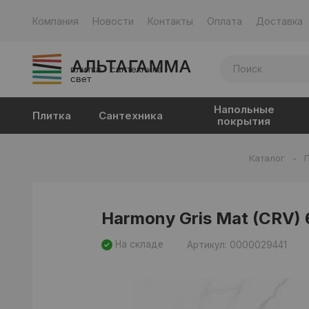
Компания
Новости
Контакты
Оплата
Доставка
плитка · сантехника ·
свет
Напольные
Плитка
Сантехника
покрытия
Каталог
-
Harmony Gris Mat (CRV)
На складе
Артикул: 0000029441