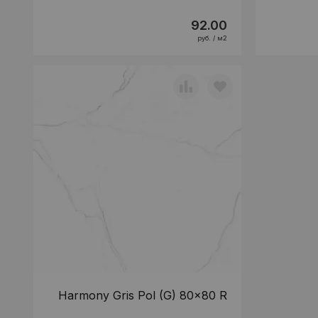
92.00
руб. / м2
Harmony Gris Pol (G) 80x80 R