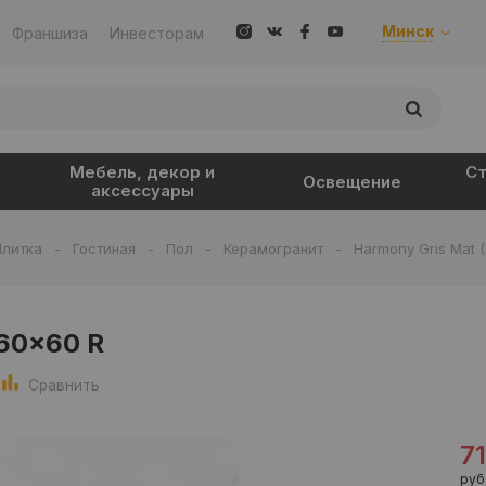
Минск
Франшиза
Инвесторам
Мебель, декор и
Ст
Освещение
аксессуары
Плитка
-
Гостиная
-
Пол
-
Керамогранит
-
Harmony Gris Mat 
 60x60 R
Сравнить
7
руб.