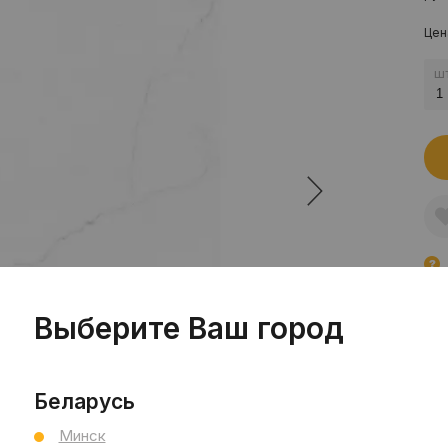
Цен
шт
Пр
Сал
Выберите Ваш город
Сал
См
Беларусь
Ви
Тип
Минск
Раз