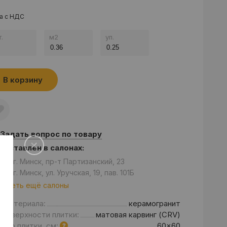
а с НДС
.
м
2
уп.
В корзину
Задать вопрос по товару
едставлен в салонах:
он: г. Минск, пр-т Партизанский, 23
он: г. Минск, ул. Уручская, 19, пав. 101Б
отреть ещё салоны
д материала:
керамогранит
 поверхности плитки:
матовая карвинг (CRV)
мер плитки, см:
60x60