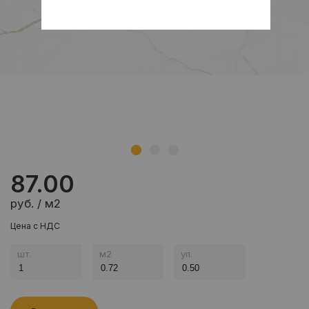
87.00
руб. / м2
Цена с НДС
шт.
м
2
уп.