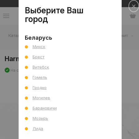
Сеть салонов плитки и сантехники
Выберите Ваш
город
Каталог
-
Плитка
-
Гостиная
-
Пол
-
Керамогранит
-
Беларусь
Harmony Snow Mat (CRV) 60x120 R
Минск
Брест
Harmony Snow Mat (CRV) 60x120 R
Витебск
На складе
Артикул: 0000027837
Сравнить
Гомель
Гродно
Могилев
Барановичи
Мозырь
Лида