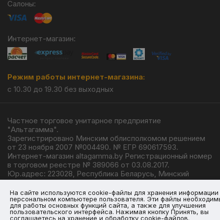
Салоны:
Интернет-магазин:
Режим работы интернет-магазина:
с 10.30 до 19.30 без выходных
Частное торговое унитарное предприятие
"Альтагамма".
Зарегистрировано Минским облисполкомом решением
от 23 ноября 2007 №004490. № ЕГР 690617593.
Интернет-магазин altagamma.by Регистрационный номер
в торговом реестре № 389066 от 03.08.2017.
Юр.адрес: 223028, Республика Беларусь, Минский
район, г.п. Ждановичи, ул. Линейная, 4/1.
© 2026
На сайте используются cookie-файлы для хранения информации
персональном компьютере пользователя. Эти файлы необходим
для работы основных функций сайта, а также для улучшения
пользовательского интерфейса. Нажимая кнопку Принять, вы
соглашаетесь на хранение и обработку cookie-файлов.