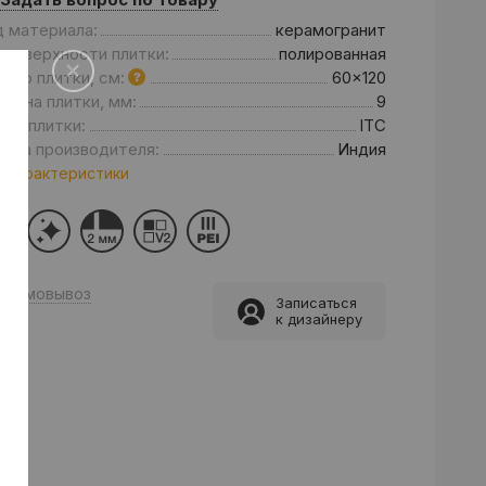
д материала:
керамогранит
 поверхности плитки:
полированная
мер плитки, см:
60x120
щина плитки, мм:
9
нд плитки:
ITC
рана производителя:
Индия
 характеристики
Самовывоз
Записаться
к дизайнеру