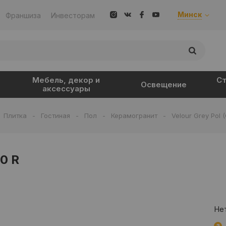
Минск
Франшиза
Инвесторам
Мебель, декор и
Ст
Освещение
аксессуары
Плитка
-
Гостиная
-
Пол
-
Керамогранит
-
Velour Grey Pol 
20 R
Нет