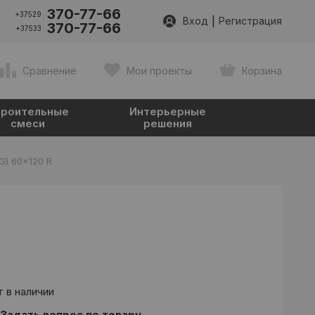
370-77-66
+37529
|
Вход
Регистрация
370-77-66
+37533
Сравнение
Мои проекты
Корзина
роительные
Интерьерные
смеси
решения
(G) 60x120 R
 в наличии
Задать вопрос по товару