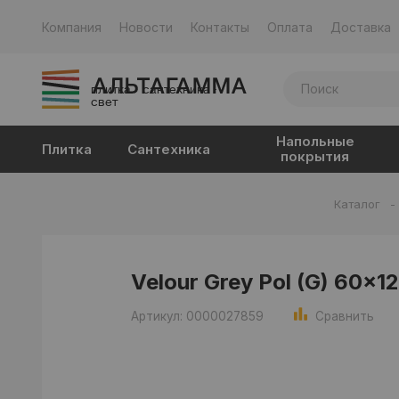
Компания
Новости
Контакты
Оплата
Доставка
плитка · сантехника ·
свет
Напольные
Плитка
Сантехника
покрытия
Каталог
-
Velour Grey Pol (G) 60x1
Артикул: 0000027859
Сравнить