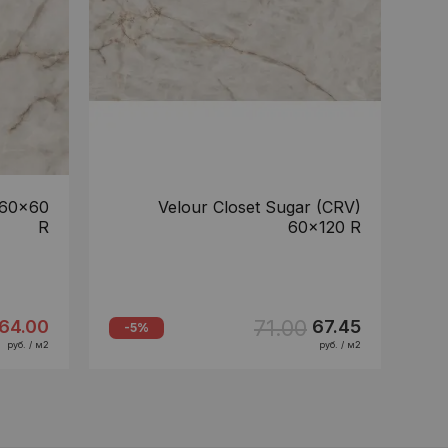
 60x60
Velour Closet Sugar (CRV)
R
60x120 R
71.00
64.00
67.45
-5%
руб. / м2
руб. / м2