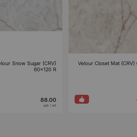
elour Snow Sugar (CRV)
Velour Closet Mat (CRV)
60x120 R
88.00
руб. / м2