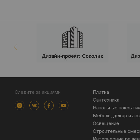
Следите за акциями
Плитка
Сантехника
Напольные покрыти
Мебель, декор и ак
Освещение
Строительные смес
Интерьерные решен