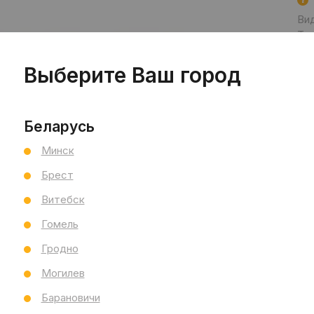
Ви
Тип
Раз
Тол
Выберите Ваш город
Бре
Ст
Все
Беларусь
Минск
Брест
Витебск
Гомель
Гродно
Могилев
Барановичи