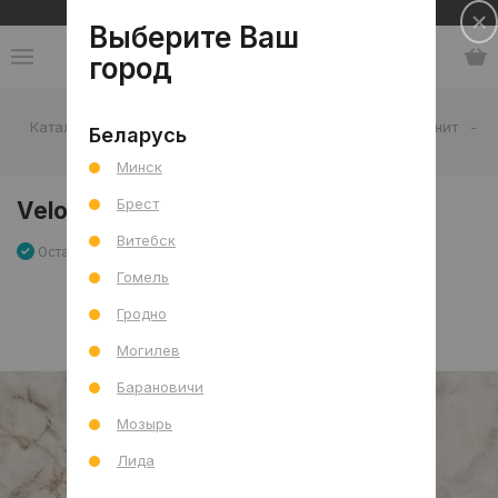
Сеть салонов плитки и сантехники
Выберите Ваш
город
Каталог
-
Плитка
-
Гостиная
-
Пол
-
Керамогранит
-
Беларусь
Velour Closet Sugar (CRV) 60x120 R
Минск
Брест
Velour Closet Sugar (CRV) 60x120 R
Витебск
Остаток 136.8 м2
Артикул: 0000028462
Сравнить
Гомель
Гродно
Могилев
Барановичи
Мозырь
Лида