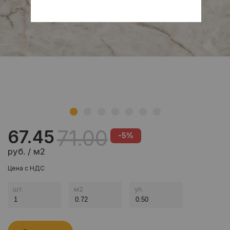
71.00
67.45
-5%
руб. / м2
Цена с НДС
шт.
м
2
уп.