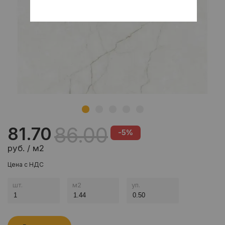
86.00
81.70
-5%
руб. / м2
Цена с НДС
шт.
м
2
уп.