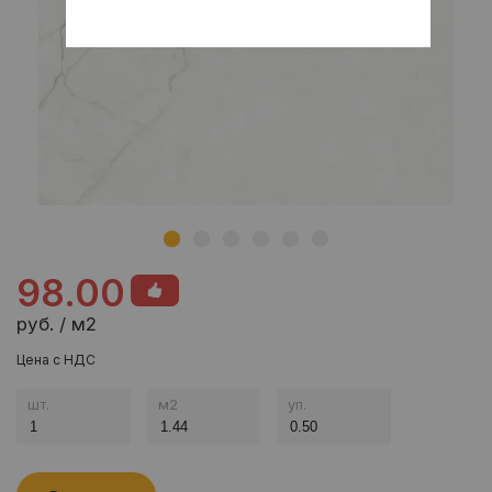
98.00
руб. / м2
Цена с НДС
шт.
м
2
уп.