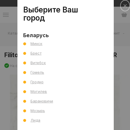
Сеть салонов плитки и сантехники
Выберите Ваш
город
Каталог
-
Плитка
-
Гостиная
-
Пол
-
Керамогранит
-
Беларусь
Filito Rosso Dove Mat (CRV) 120x120 R
Минск
Брест
Filito Rosso Dove Mat (CRV) 120x120 R
Витебск
На складе
Артикул: 0000027540
Сравнить
Гомель
Гродно
Могилев
Барановичи
Мозырь
Лида