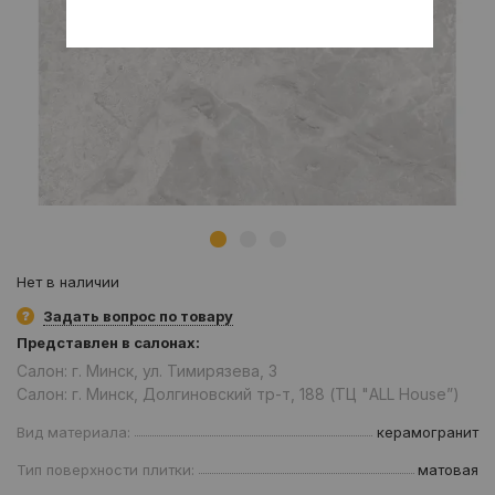
Нет в наличии
Задать вопрос по товару
Представлен в салонах:
Салон: г. Минск, ул. Тимирязева, 3
Салон: г. Минск, Долгиновский тр-т, 188 (ТЦ "ALL House”)
Вид материала:
керамогранит
Тип поверхности плитки:
матовая