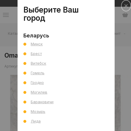
Сеть салонов плитки и сантехники
Выберите Ваш
город
Каталог
-
Плитка
-
Гостиная
-
Пол
-
Керамогранит
-
Беларусь
Omani Bianco Mat 60x60х0,85 R
Минск
Брест
Omani Bianco Mat 60x60х0,85 R
Витебск
Артикул: 0000026719
Сравнить
Гомель
Гродно
Могилев
Барановичи
Мозырь
Лида