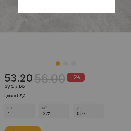
56.00
53.20
-5%
руб. / м2
Цена с НДС
шт.
м
2
уп.