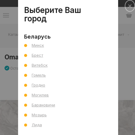
Сеть салонов плитки и сантехники
Выберите Ваш
город
Каталог
-
Плитка
-
Гостиная
-
Пол
-
Керамогранит
-
Беларусь
Omani Bianco Mat 60x120х0,85 R
Минск
Брест
Omani Bianco Mat 60x120х0,85 R
Витебск
Остаток 2.16 м2
Артикул: 0000026717
Сравнить
Гомель
Гродно
Могилев
Барановичи
Мозырь
Лида