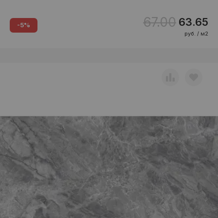
67.00
63.65
-5%
руб. / м2