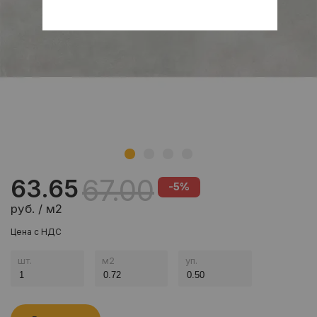
67.00
63.65
-5%
руб. / м2
Цена с НДС
шт.
м
2
уп.