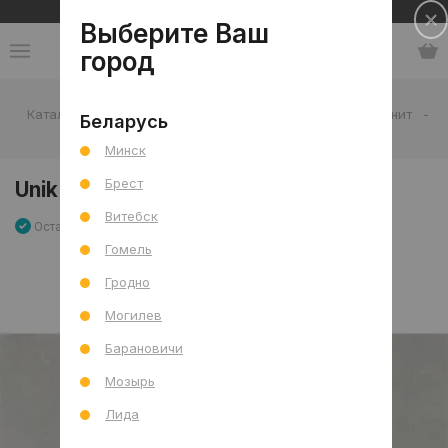
Сеть салонов плитки и сантехники
Выберите Ваш
город
Каталог
-
Плитка
-
Гостиная
-
Пол
-
Керамогранит
-
Беларусь
Unik Ash Pol 60x120 R
Минск
Брест
Unik Ash Pol 60x120 R
Витебск
Остаток 38.16 м2
Артикул: 0000022603
Сравнить
Гомель
Гродно
Могилев
Барановичи
Мозырь
Лида