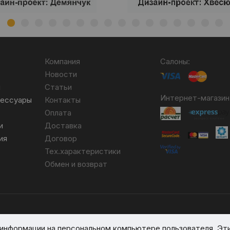
Компания
Салоны:
Новости
я
Статьи
Интернет-магазин
сессуары
Контакты
Оплата
и
Доставка
ия
Договор
Тех.характеристики
Обмен и возврат
бря 2007 №004490. № ЕГР 690617593.
я информации на персональном компьютере пользователя. Эт
вом реестре № 389066 от 03.08.2017.