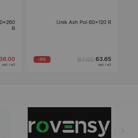
20x260
Unik Ash Pol 60x120 R
R
67.00
38.00
63.65
-5%
руб. / м2
руб. / м2