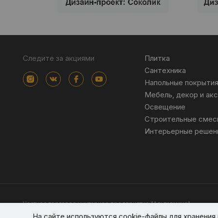
Следите за акциями
Плитка
Сантехника
Напольные покрыти
Мебель, декор и ак
Освещение
Строительные смес
Интерьерные решен
Частное торговое унитарное предприятие "Альтагамма".
Зарегистрировано Минским облисполкомом решением от 23 ноя
На сайте используются cookie-файлы для хранени
Интернет-магазин altagamma.by Регистрационный номер в торго