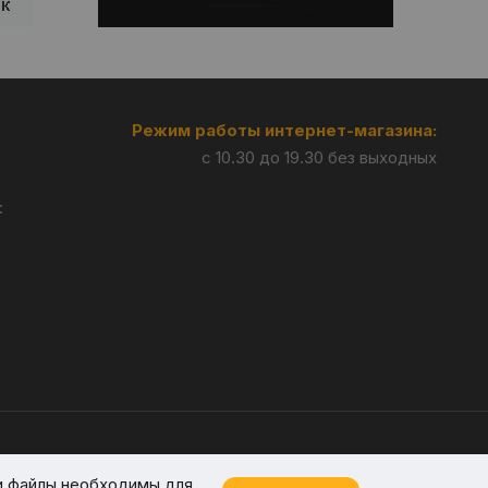
Режим работы интернет-магазина:
с 10.30 до 19.30 без выходных
:
Разработка —
Giperlink.by
и файлы необходимы для