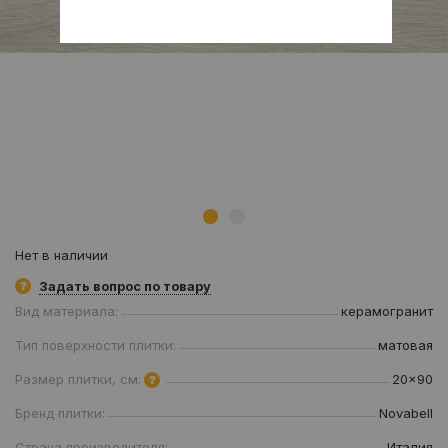
Нет в наличии
Задать вопрос по товару
Вид материала:
керамогранит
Тип поверхности плитки:
матовая
Размер плитки, см:
20x90
Бренд плитки:
Novabell
Страна производителя:
Италия