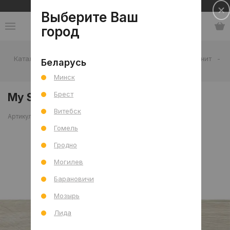
Сеть салонов плитки и сантехники
Выберите Ваш
город
Каталог
-
Плитка
-
Гостиная
-
Пол
-
Керамогранит
-
Беларусь
My Space Bamboo 22.1x89.6 R
Минск
Брест
My Space Bamboo 22.1x89.6 R
Витебск
Артикул: 0000012265
Сравнить
Гомель
Гродно
Могилев
Барановичи
Мозырь
Лида