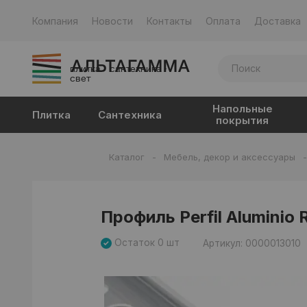
Компания
Новости
Контакты
Оплата
Доставка
плитка · сантехника ·
свет
Напольные
Плитка
Сантехника
покрытия
Каталог
-
Мебель, декор и аксессуары
Профиль Perfil Aluminio R
Остаток 0 шт
Артикул: 0000013010