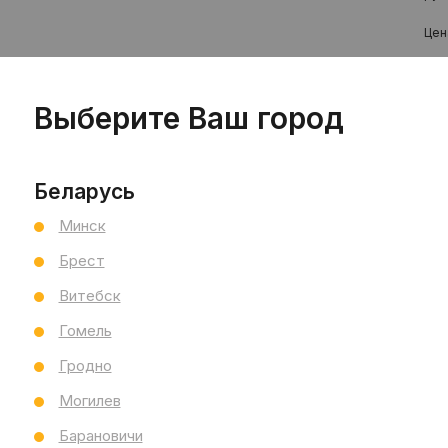
Цен
шт
Выберите Ваш город
Беларусь
Минск
Брест
Пр
Витебск
Сал
Гомель
Дли
Гродно
Глу
Ма
Могилев
Ст
Барановичи
Все