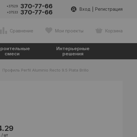
370-77-66
+37529
|
Вход
Регистрация
370-77-66
+37533
Сравнение
Мои проекты
Корзина
роительные
Интерьерные
смеси
решения
-
Профиль Perfil Aluminio Recto 9.5 Plata Brillo
4.29
 / шт