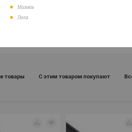
Мозырь
Лида
е товары
С этим товаром покупают
Вс