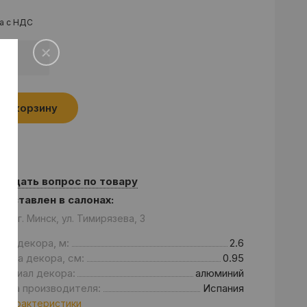
а с НДС
.
В корзину
Задать вопрос по товару
едставлен в салонах:
он: г. Минск, ул. Тимирязева, 3
на декора, м:
2.6
бина декора, см:
0.95
териал декора:
алюминий
рана производителя:
Испания
 характеристики