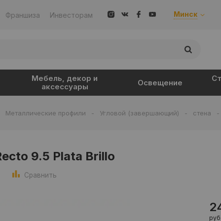
Минск
Франшиза
Инвесторам
Мебель, декор и
Ст
Освещение
аксессуары
-
Металлические профили
-
Угловой (завершающий)
-
стена
ecto 9.5 Plata Brillo
Сравнить
2
руб.