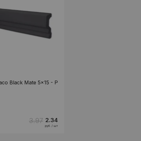
co Black Mate 5x15 - P
3.97
2.34
руб. / шт