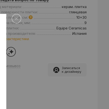
д материала:
керам. плитка
 поверхности плитки:
глянцевая
мер плитки, см:
10x30
щина плитки, мм:
9
нд плитки:
Equipe Ceramicas
рана производителя:
Испания
 характеристики
Самовывоз
Записаться
к дизайнеру