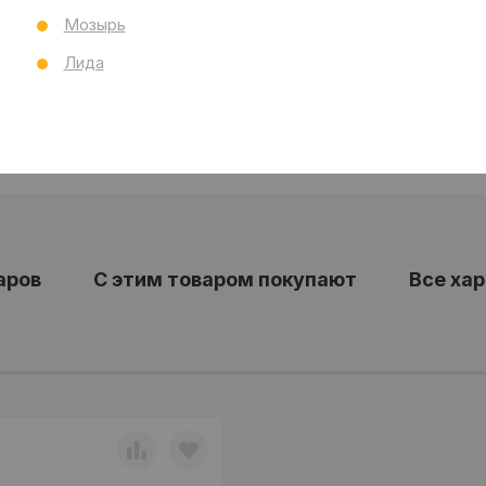
Мозырь
Лида
аров
С этим товаром покупают
Все ха