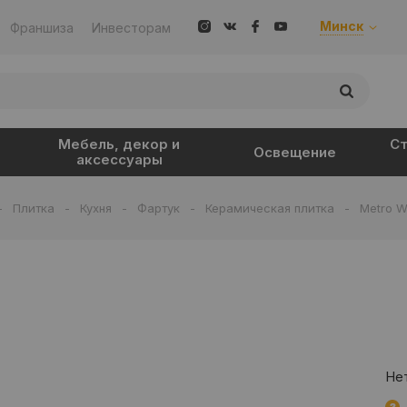
Минск
Франшиза
Инвесторам
Мебель, декор и
Ст
Освещение
аксессуары
-
Плитка
-
Кухня
-
Фартук
-
Керамическая плитка
-
Metro W
Нет