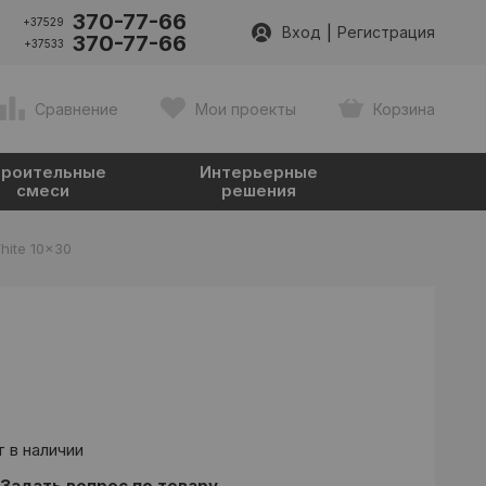
370-77-66
+37529
|
Вход
Регистрация
370-77-66
+37533
Сравнение
Мои проекты
Корзина
роительные
Интерьерные
смеси
решения
hite 10x30
 в наличии
Задать вопрос по товару