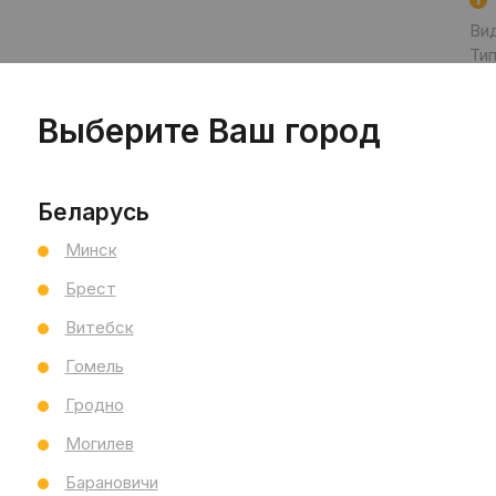
Ви
Тип
Раз
Тол
Выберите Ваш город
Бре
Ст
Все
Беларусь
Минск
Брест
Витебск
Гомель
Гродно
Могилев
Барановичи