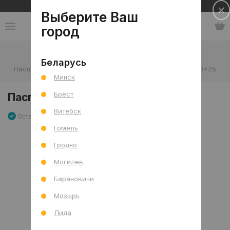
Сеть салонов плитки и сантехники
Выберите Ваш
город
Каталог
-
Мебель, декор и аксессуары
-
Беларусь
Паспарту для фоторамок
-
Паспарту черное NS142, 20x25
Минск
Брест
Паспарту черное NS142, 20x25
Витебск
Остаток 0 шт
Артикул: 0000016702
Сравнить
Гомель
Гродно
Могилев
Барановичи
Мозырь
Лида