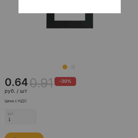
0.91
0.64
-30%
руб. / шт
Цена с НДС
шт.