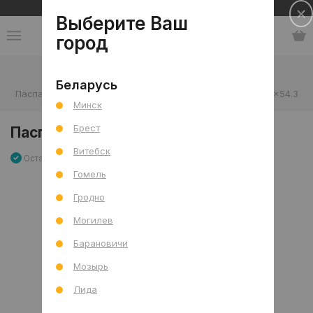
Сеть салонов плитки и сантехники
Выберите Ваш
город
Каталог
-
Мебель, декор и аксессуары
-
Беларусь
Паспарту для фоторамок
-
Паспарту черное NS142, 42x54.3
Минск
Брест
Паспарту черное NS142, 42x54.3
Витебск
Остаток 8 шт
Артикул: 0000016709
Сравнить
Гомель
Гродно
Могилев
Барановичи
Мозырь
Лида