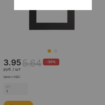
5.64
3.95
-30%
руб. / шт
Цена с НДС
шт.