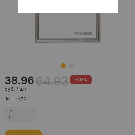
64.93
38.96
-40%
руб. / шт
Цена с НДС
шт.