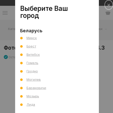
Сеть салонов плитки и сантехники
Выберите Ваш
город
Каталог
-
Мебель, декор и аксессуары
-
Фоторамки
-
Беларусь
Фоторамка Лондон 365-GM1, 42x54.3
Минск
Брест
Фоторамка Лондон 365-GM1, 42x54.3
Витебск
Остаток 0 шт
Артикул: 0000016688
Сравнить
Гомель
Гродно
Могилев
Барановичи
Мозырь
Лида