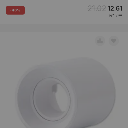
21.02
12.61
-40%
руб. / шт