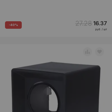
27.28
16.37
-40%
руб. / шт