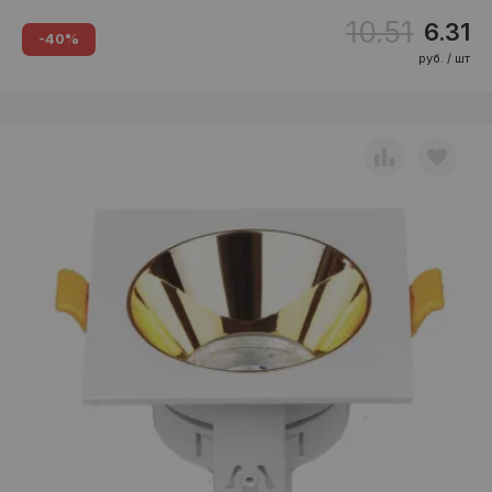
10.51
6.31
-40%
руб. / шт