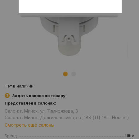
Нет в наличии
Задать вопрос по товару
Представлен в салонах:
Салон: г. Минск, ул. Тимирязева, 3
Салон: г. Минск, Долгиновский тр-т, 188 (ТЦ "ALL House”)
Смотреть ещё салоны
Бренд:
Ultra