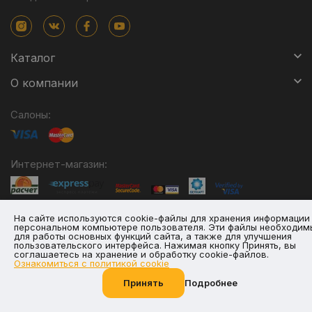
Каталог
О компании
Салоны:
Интернет-магазин:
Режим работы интернет-магазина:
На сайте используются cookie-файлы для хранения информации
персональном компьютере пользователя. Эти файлы необходим
с 10.30 до 19.30 без выходных
для работы основных функций сайта, а также для улучшения
пользовательского интерфейса. Нажимая кнопку Принять, вы
соглашаетесь на хранение и обработку cookie-файлов.
Ознакомиться с политикой cookie
Частное торговое унитарное предприятие
Принять
Подробнее
Позвоните нам
"Альтагамма".
Зарегистрировано Минским облисполкомом решением