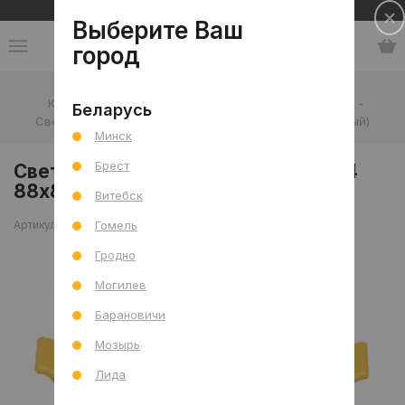
Сеть салонов плитки и сантехники
Выберите Ваш
город
Каталог
-
Освещение
-
Точечные светильники
-
Беларусь
Светильник встроенный ULTRA F314 88х88 (бело-серый)
Минск
Брест
Светильник встроенный ULTRA F314
88х88 (бело-серый)
Витебск
Гомель
Артикул: 0000023092
Сравнить
Гродно
Могилев
Барановичи
Мозырь
Лида