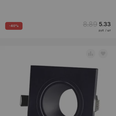
8.89
5.33
-40%
руб. / шт