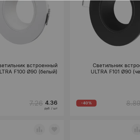
ветильник встроенный
Светильник встр
LTRA F100 Ø90 (белый)
ULTRA F101 Ø90 (ч
7.26
8.8
4.36
-40%
руб. / шт