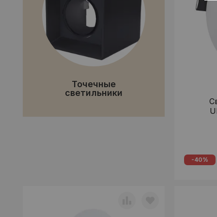
Точечные
светильники
С
U
-40%