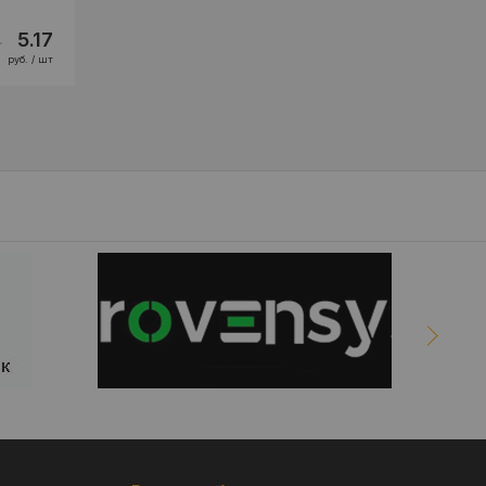
2
5.17
руб. / шт