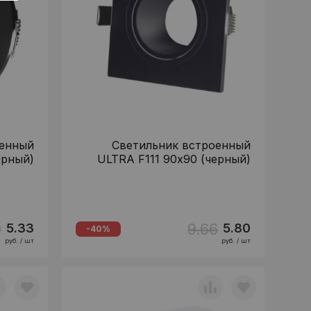
оенный
Светильник встроенный
ерный)
ULTRA F111 90х90 (черный)
9
9.66
5.33
5.80
-40%
руб. / шт
руб. / шт