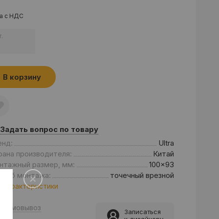
а с НДС
.
В корзину
Задать вопрос по товару
енд:
Ultra
рана производителя:
Китай
нтажный размер, мм:
100x93
особ монтажа:
точечный врезной
 характеристики
Самовывоз
Записаться
к дизайнеру