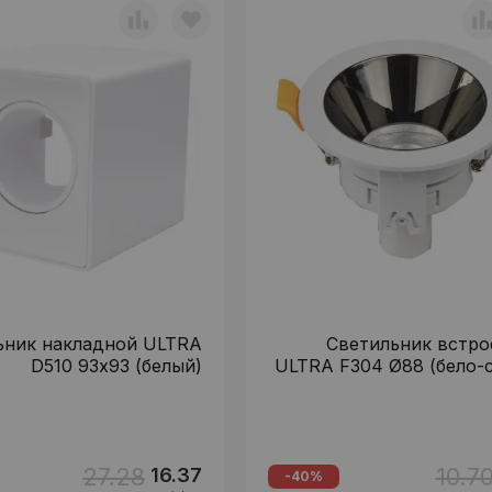
ьник накладной ULTRA
Светильник встр
D510 93х93 (белый)
ULTRA F304 Ø88 (бело-
27.28
10.7
16.37
-40%