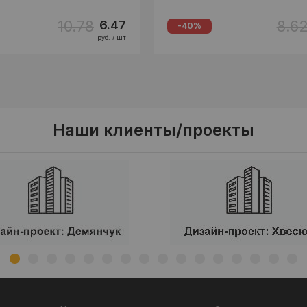
10.78
8.6
6.47
-40%
руб. / шт
Наши клиенты/проекты