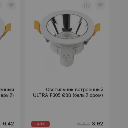
оенный
Светильник встроенный
серый)
ULTRA F305 Ø88 (белый хром)
0
6.53
6.42
3.92
-40%