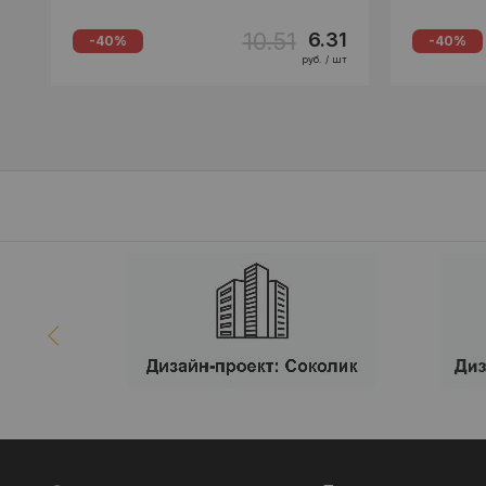
10.51
6.31
-40%
-40%
руб. / шт