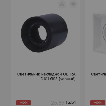
Светильник накладной ULTRA
Светил
D101 Ø93 (черный)
25.85
15.51
-40%
-40%