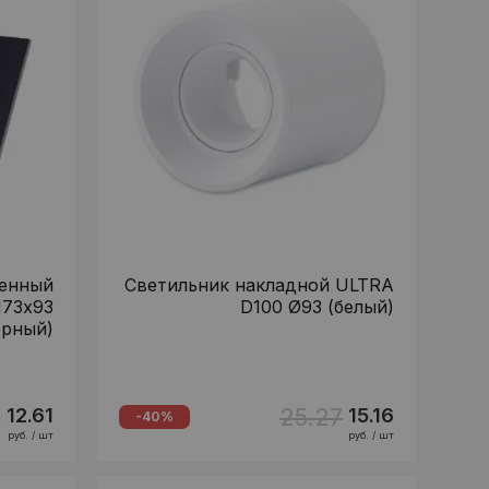
оенный
Светильник накладной ULTRA
173х93
D100 Ø93 (белый)
ерный)
2
25.27
12.61
15.16
-40%
руб. / шт
руб. / шт