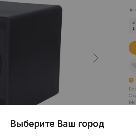
Цен
шт
Бр
Ст
Мо
Сп
Все
Выберите Ваш город