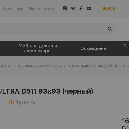
Минск
Франшиза
Инвесторам
Мебель, декор и
Ст
Освещение
аксессуары
щение
-
Точечные светильники
-
Светильник накладной ULTRA D5
LTRA D511 93х93 (черный)
Сравнить
1
руб.