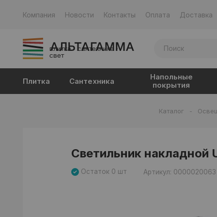
Компания
Новости
Контакты
Оплата
Доставка
плитка · сантехника ·
свет
Напольные
Плитка
Сантехника
покрытия
Каталог
-
Осве
Светильник накладной U
Остаток 0 шт
Артикул: 0000020063