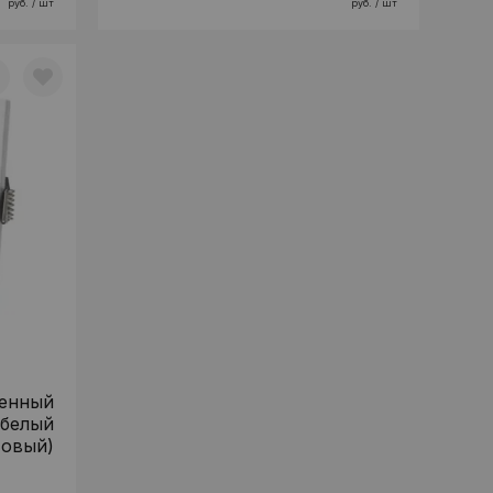
руб. / шт
руб. / шт
оенный
(белый
овый)