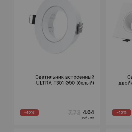
Светильник встроенный
С
ULTRA F301 Ø90 (белый)
двойн
7.73
4.64
-40%
-40%
руб. / шт