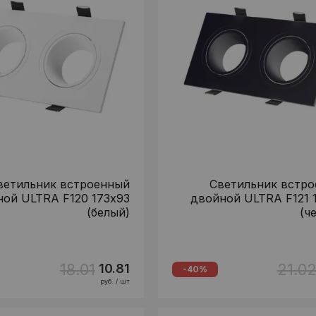
ветильник встроенный
Светильник встр
ой ULTRA F120 173х93
двойной ULTRA F121 
(белый)
(ч
18.01
21.0
10.81
-40%
руб. / шт