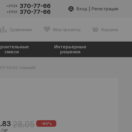
370-77-66
+37529
|
Вход
Регистрация
370-77-66
+37533
Сравнение
Мои проекты
Корзина
роительные
Интерьерные
смеси
решения
11 93х93 (черный)
28.05
6.83
-40%
 / шт