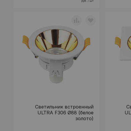
руб. / шт
Светильник встроенный
С
ULTRA F306 Ø88 (белое
UL
золото)