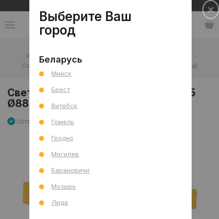
Сеть салонов плитки и сантехники
Выберите Ваш
город
Каталог
-
Освещение
-
Точечные светильники
-
Беларусь
Светильник встроенный ULTRA F305 Ø88 (белый хром)
Минск
Брест
Светильник встроенный ULTRA F305
Ø88 (белый хром)
Витебск
Гомель
Остаток 0 шт
Артикул: 0000023090
Сравнить
Гродно
Могилев
Барановичи
Мозырь
Лида