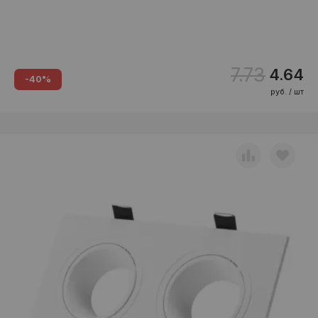
7.73
4.64
-40%
руб. / шт