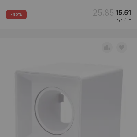
25.85
15.51
-40%
руб. / шт