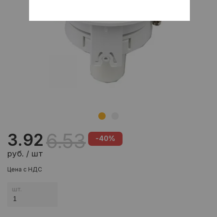
6.53
3.92
-40%
руб. / шт
Цена с НДС
шт.