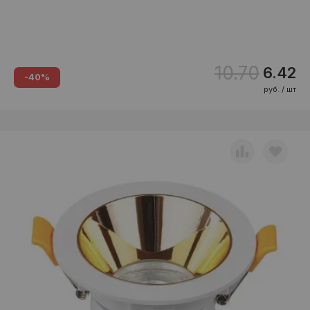
10.70
6.42
-40%
руб. / шт