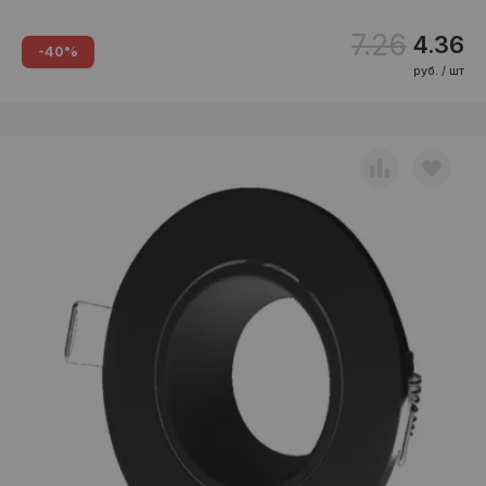
7.26
4.36
-40%
руб. / шт