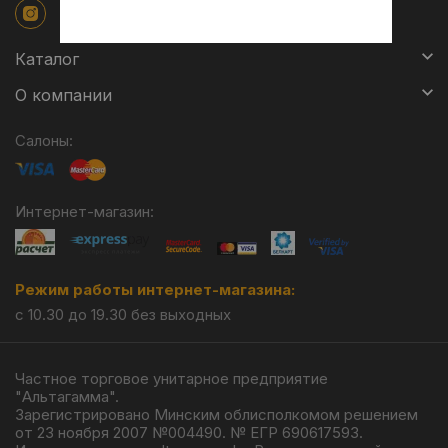
Каталог
О компании
Салоны:
Интернет-магазин:
Режим работы интернет-магазина:
с 10.30 до 19.30 без выходных
Частное торговое унитарное предприятие
"Альтагамма".
Зарегистрировано Минским облисполкомом решением
от 23 ноября 2007 №004490. № ЕГР 690617593.