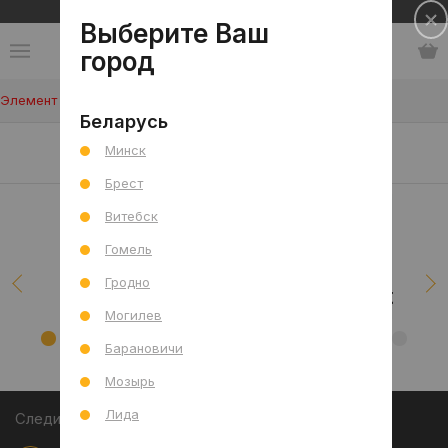
Сеть салонов плитки и сантехники
Выберите Ваш
город
Элемент не найден!
Беларусь
Наши клиенты/проекты
Минск
Брест
Витебск
Гомель
Гродно
Могилев
Барановичи
Мозырь
Лида
Следите за акциями