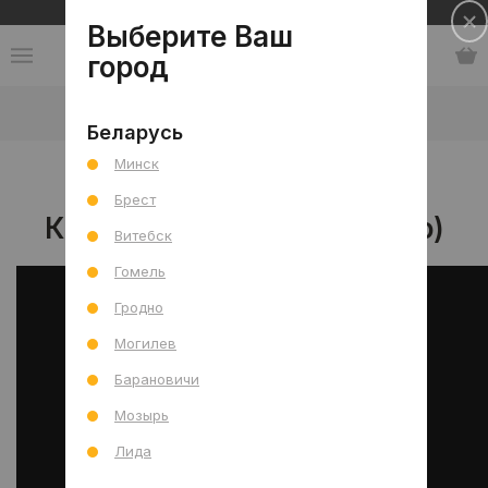
Сеть салонов плитки и сантехники
Выберите Ваш
город
Статьи
-
Как выбрать унитаз (видео)
Беларусь
Минск
16.08.2019
Брест
Как выбрать унитаз (видео)
Витебск
Гомель
Гродно
Могилев
Барановичи
Мозырь
Лида