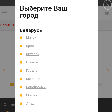
Сеть салонов плитки и сантехники
Выберите Ваш
город
Элемент не найден!
Беларусь
Наши клиенты/проекты
Минск
Брест
Витебск
Гомель
Гродно
Могилев
Барановичи
Мозырь
Лида
Следите за акциями