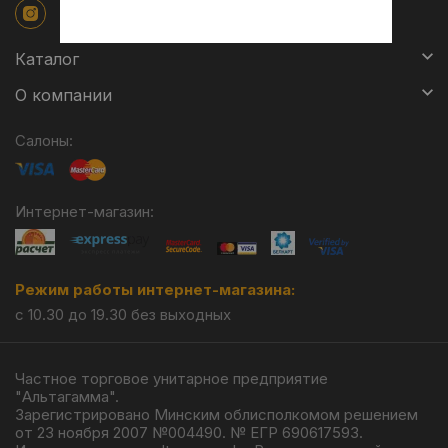
Каталог
О компании
Салоны:
Интернет-магазин:
Режим работы интернет-магазина:
с 10.30 до 19.30 без выходных
Частное торговое унитарное предприятие
"Альтагамма".
Зарегистрировано Минским облисполкомом решением
от 23 ноября 2007 №004490. № ЕГР 690617593.