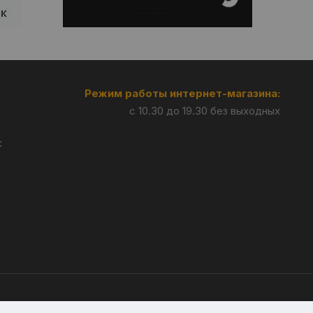
Режим работы интернет-магазина:
с 10.30 до 19.30 без выходных
:
Разработка —
Giperlink.by