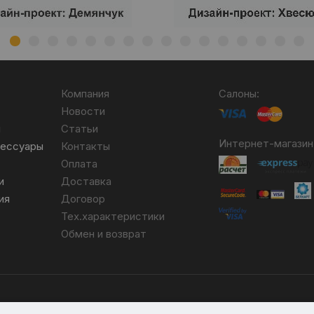
Компания
Салоны:
Новости
я
Статьи
Интернет-магазин
сессуары
Контакты
Оплата
и
Доставка
ия
Договор
Тех.характеристики
Обмен и возврат
бря 2007 №004490. № ЕГР 690617593.