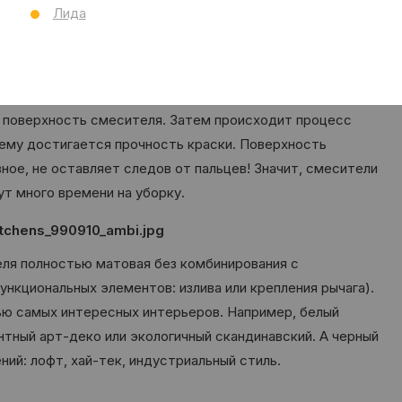
ователей.
Лида
ерии – универсальная и элегантная «Time» и стильная и
 белое покрытие – это высокоадгезионная, стойкая
ю поверхность смесителя. Затем происходит процесс
чему достигается прочность краски. Поверхность
вное, не оставляет следов от пальцев! Значит, смесители
ут много времени на уборку.
еля полностью матовая без комбинирования с
нкциональных элементов: излива или крепления рычага).
ью самых интересных интерьеров. Например, белый
нтный арт-деко или экологичный скандинавский. А черный
ний: лофт, хай-тек, индустриальный стиль.