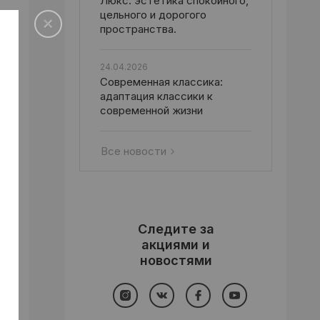
Люкс: эстетика спокойного,
цельного и дорогого
пространства.
24.04.2026
Современная классика:
адаптация классики к
современной жизни
Все новости
Следите за
акциями и
новостями