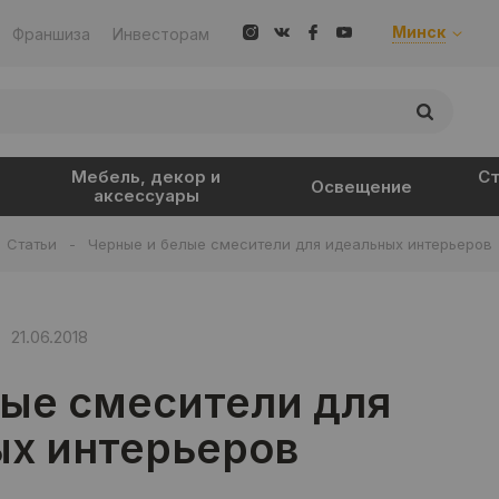
Минск
Франшиза
Инвесторам
Мебель, декор и
Ст
Освещение
аксессуары
Статьи
-
Черные и белые смесители для идеальных интерьеров
21.06.2018
лые смесители для
х интерьеров