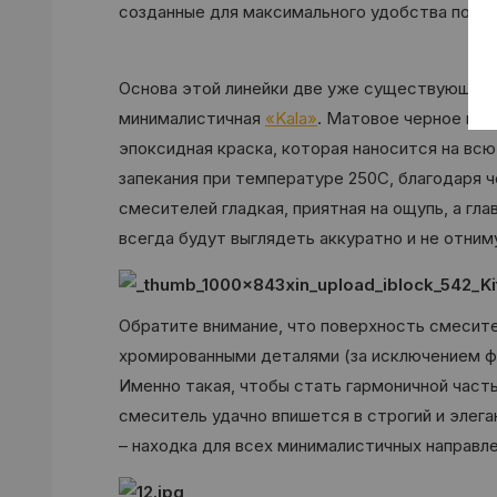
созданные для максимального удобства польз
Основа этой линейки две уже существующие с
минималистичная
«Kala»
. Матовое черное или
эпоксидная краска, которая наносится на вс
запекания при температуре 250С, благодаря 
смесителей гладкая, приятная на ощупь, а гла
всегда будут выглядеть аккуратно и не отним
Обратите внимание, что поверхность смесит
хромированными деталями (за исключением фу
Именно такая, чтобы стать гармоничной част
смеситель удачно впишется в строгий и элега
– находка для всех минималистичных направле