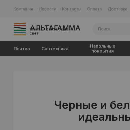
Компания
Новости
Контакты
Оплата
Доставка
плитка · сантехника ·
свет
Напольные
Плитка
Сантехника
покрытия
Черные и бе
идеальны