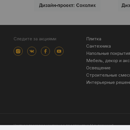
Следите за акциями
Плитка
Сантехника
Напольные покрыти
Мебель, декор и ак
Освещение
Строительные смес
Интерьерные решен
Частное торговое унитарное предприятие "Альтагамма".
Зарегистрировано Минским облисполкомом решением от 23 ноя