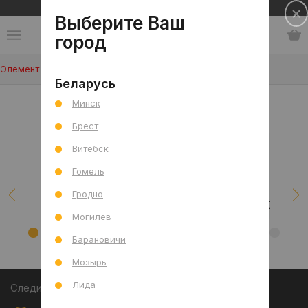
Сеть салонов плитки и сантехники
Выберите Ваш
город
Элемент не найден!
Беларусь
Наши клиенты/проекты
Минск
Брест
Витебск
Гомель
Гродно
Могилев
Барановичи
Мозырь
Лида
Следите за акциями