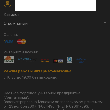
Каталог
О компании
Салоны:
Интернет-магазин:
Режим работы интернет-магазина:
с 10.30 до 19.30 без выходных
Частное торговое унитарное предприятие
"Альтагамма".
Зарегистрировано Минским облисполкомом решением
от 23 ноября 2007 №004490. № ЕГР 690617593.